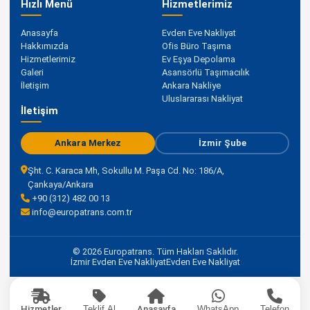
Hızlı Menü
Hizmetlerimiz
Anasayfa
Evden Eve Nakliyat
Hakkımızda
Ofis Büro Taşıma
Hizmetlerimiz
Ev Eşya Depolama
Galeri
Asansörlü Taşımacılık
İletişim
Ankara Nakliye
Uluslararası Nakliyat
İletişim
Ankara Merkez
İzmir Şube
Şht. C. Karaca Mh, Sokullu M. Paşa Cd. No: 186/A,
Çankaya/Ankara
+90 (312) 482 00 13
info@europatrans.com.tr
© 2026 Europatrans. Tüm Hakları Saklıdır.
İzmir Evden Eve Nakliyat
Evden Eve Nakliyat
Hizmetler
Teklif Al
Anasayfa
WhatsApp
Telefon