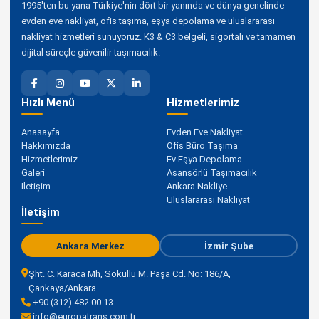
1995'ten bu yana Türkiye'nin dört bir yanında ve dünya genelinde
evden eve nakliyat, ofis taşıma, eşya depolama ve uluslararası
nakliyat hizmetleri sunuyoruz. K3 & C3 belgeli, sigortalı ve tamamen
dijital süreçle güvenilir taşımacılık.
Hızlı Menü
Hizmetlerimiz
Anasayfa
Evden Eve Nakliyat
Hakkımızda
Ofis Büro Taşıma
Hizmetlerimiz
Ev Eşya Depolama
Galeri
Asansörlü Taşımacılık
İletişim
Ankara Nakliye
Uluslararası Nakliyat
İletişim
Ankara Merkez
İzmir Şube
Şht. C. Karaca Mh, Sokullu M. Paşa Cd. No: 186/A,
Çankaya/Ankara
+90 (312) 482 00 13
info@europatrans.com.tr