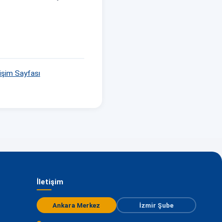
tişim Sayfası
İletişim
Ankara Merkez
İzmir Şube