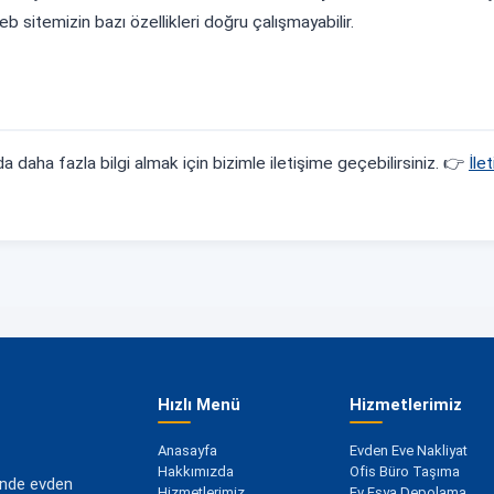
sitemizin bazı özellikleri doğru çalışmayabilir.
 daha fazla bilgi almak için bizimle iletişime geçebilirsiniz. 👉
İle
Hızlı Menü
Hizmetlerimiz
Anasayfa
Evden Eve Nakliyat
Hakkımızda
Ofis Büro Taşıma
inde evden
Hizmetlerimiz
Ev Eşya Depolama